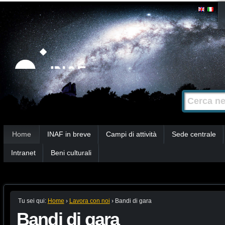
Salta
Strumenti
personali
ai
contenuti.
|
Salta
alla
Cerca nel s
Ricerca
navigazione
avanzata…
Sezioni
Home
INAF in breve
Campi di attività
Sede centrale
Intranet
Beni culturali
Tu sei qui:
Home
›
Lavora con noi
›
Bandi di gara
Bandi di gara