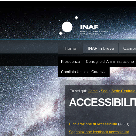
Salta
Strumenti
Sezioni
personali
ai
contenuti.
|
Salta
alla
navigazione
Home
INAF in breve
Campi d
Presidenza
Consiglio di Amministrazione
Comitato Unico di Garanzia
Tu sei qui:
Home
›
Sedi
›
Sede Centrale
ACCESSIBILI
Dichiarazione di Accessibilità
(AGID)
Segnalazione feedback accessibilità