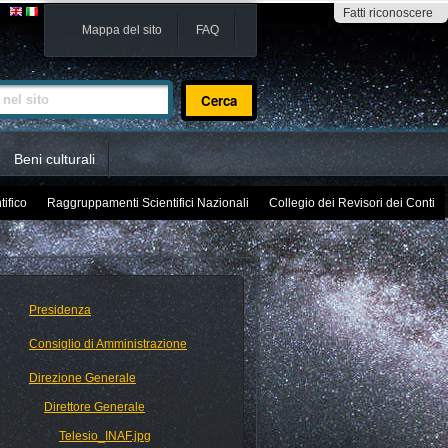
Fatti riconoscere
Mappa del sito
FAQ
sito
Beni culturali
tifico
Raggruppamenti Scientifici Nazionali
Collegio dei Revisori dei Conti
Presidenza
Consiglio di Amministrazione
Direzione Generale
Direttore Generale
Telesio_INAF.jpg