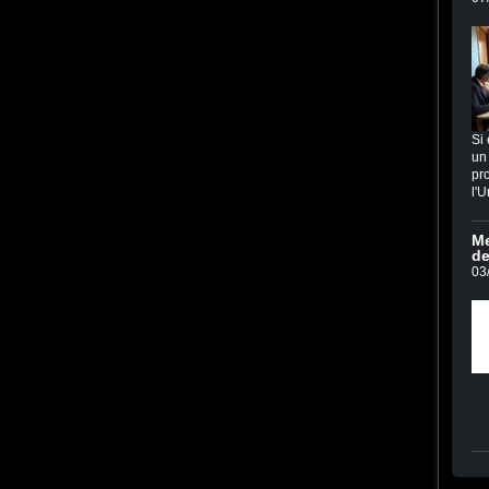
Si 
un 
pro
l'U
Me
de
03