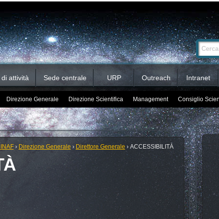
Ricerca
Cerca nel 
avanzata…
i attività
Sede centrale
URP
Outreach
Intranet
Direzione Generale
Direzione Scientifica
Management
Consiglio Scien
 INAF
›
Direzione Generale
›
Direttore Generale
›
ACCESSIBILITÀ
TÀ