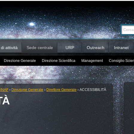
Ricerca
Cerca nel 
avanzata…
i attività
Sede centrale
URP
Outreach
Intranet
Direzione Generale
Direzione Scientifica
Management
Consiglio Scien
 INAF
›
Direzione Generale
›
Direttore Generale
›
ACCESSIBILITÀ
TÀ