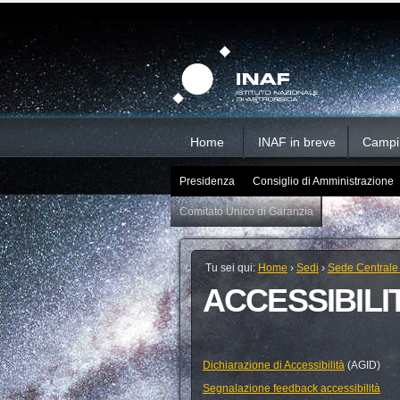
Salta
Strumenti
Sezioni
personali
ai
contenuti.
|
Salta
alla
navigazione
Home
INAF in breve
Campi d
Presidenza
Consiglio di Amministrazione
Comitato Unico di Garanzia
Tu sei qui:
Home
›
Sedi
›
Sede Centrale
ACCESSIBILI
Dichiarazione di Accessibilità
(AGID)
Segnalazione feedback accessibilità