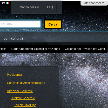
Fatti riconoscere
Mappa del sito
FAQ
sito
Beni culturali
tifico
Raggruppamenti Scientifici Nazionali
Collegio dei Revisori dei Conti
Presidenza
Consiglio di Amministrazione
Direzione Generale
Direttore Generale
Telesio_INAF.jpg