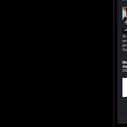
Si 
un 
pro
l'U
Me
de
03