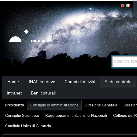
Salta
Strumenti
personali
ai
contenuti.
|
Salta
alla
Cerca nel s
Ricerca
navigazione
avanzata…
Sezioni
Home
INAF in breve
Campi di attività
Sede centrale
Intranet
Beni culturali
Presidenza
Consiglio di Amministrazione
Direzione Generale
Direzion
Consiglio Scientifico
Raggruppamenti Scientifici Nazionali
Collegio dei R
Comitato Unico di Garanzia