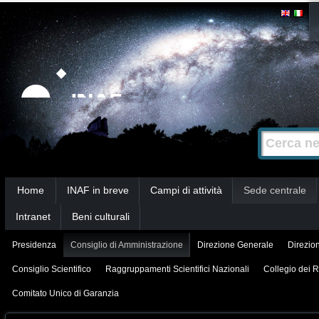
Salta
Strumenti
personali
ai
contenuti.
|
Salta
alla
Cerca nel s
Ricerca
navigazione
avanzata…
Sezioni
Home
INAF in breve
Campi di attività
Sede centrale
Intranet
Beni culturali
Presidenza
Consiglio di Amministrazione
Direzione Generale
Direzion
Consiglio Scientifico
Raggruppamenti Scientifici Nazionali
Collegio dei R
Comitato Unico di Garanzia