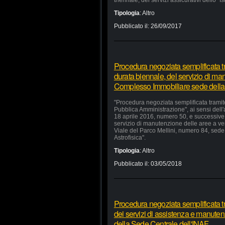
triennale, dei servizi assicurativi dello "I
Tipologia
:
Altro
Pubblicato il:
26/09/2017
Procedura negoziata semplificata tr
durata biennale, del servizio di ma
Complesso Immobiliare sede della
"Procedura negoziata semplificata tramite
Pubblica Amministrazione", ai sensi dell'
18 aprile 2016, numero 50, e successive m
servizio di manutenzione delle aree a v
Viale del Parco Mellini, numero 84, sede 
Astrofisica".
Tipologia
:
Altro
Pubblicato il:
03/05/2018
Procedura negoziata semplificata t
dei servizi di assistenza e manutenz
della Sede Centrale dell'INAF