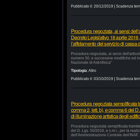
Pubblicato il:
20/12/2019
| Scadenza ter
Procedura negoziata, ai sensi dell'a
Decreto Legislativo 18 aprile 2016,
l’affidamento del servizio di cassa d
Procedura negoziata, ai sensi dell'artico
numero 50, e successive modifiche ed integ
Nazionale di Astrofisica”
Tipologia
:
Altro
Pubblicato il:
03/10/2019
| Scadenza ter
Procedura negoziata semplificata tr
comma 2, lett. b), e comma 6 del D. 
di illuminazione artistica degli edi
Procedura negoziata semplificata tramite 
del D. Lgs. 50/2016, e s.m.i., per la reali
dell'Amministrazione Centrale dell'INAF, 