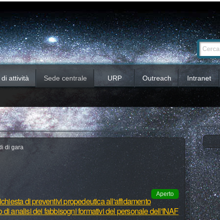
Ricerca
Cerca nel 
avanzata…
i attività
Sede centrale
URP
Outreach
Intranet
i di gara
Aperto
chiesta di preventivi propedeutica all'affidamento
io di analisi dei fabbisogni formativi del personale dell'INAF