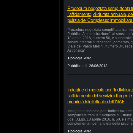
Procedura negoziata semplificata tr
l’affidamento, di durata annuale, dei
pulizia del Complesso Immobiliare
Procedura negoziata semplificata tramite 
Pubblica Amministrazione”, ai sensi dell'
18 aprile 2016, numero 50, e successive m
servizi integrati di reception, portierat
Viale del Parco Mellini, numero 84, sede 
Astrofisica"
Tipologia
:
Altro
Pubblicato il:
26/06/2018
Indagine di mercato per l'individua
l’affidamento del servizio di agente
proprietà intellettuale dell'INAF
Indagine di mercato per l'individuazione
semplificata tramite “Richiesta di Offerta”
6del D.Lgs. 18 aprile 2016, n. 50, e s.m.i.
complementari per la tutela della propriet
Tipologia
:
Altro