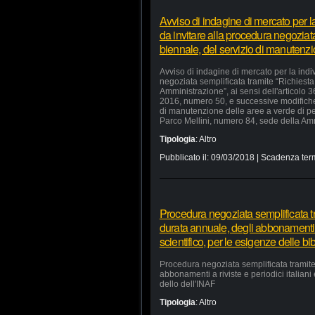
Avviso di indagine di mercato per 
da invitare alla procedura negoziata
biennale, del servizio di manutenz
Avviso di indagine di mercato per la ind
negoziata semplificata tramite “Richiesta 
Amministrazione”, ai sensi dell'articolo 
2016, numero 50, e successive modifiche e
di manutenzione delle aree a verde di p
Parco Mellini, numero 84, sede della Ammi
Tipologia
:
Altro
Pubblicato il:
09/03/2018
| Scadenza ter
Procedura negoziata semplificata tra
durata annuale, degli abbonamenti a r
scientifico, per le esigenze delle bi
Procedura negoziata semplificata tramite 
abbonamenti a riviste e periodici italiani 
dello dell'INAF
Tipologia
:
Altro