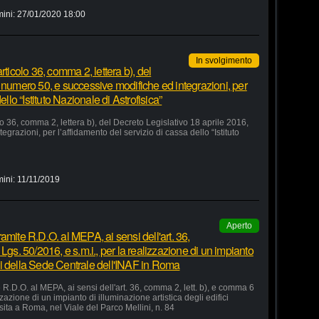
mini:
27/01/2020 18:00
In svolgimento
rticolo 36, comma 2, lettera b), del
 numero 50, e successive modifiche ed integrazioni, per
ello “Istituto Nazionale di Astrofisica”
lo 36, comma 2, lettera b), del Decreto Legislativo 18 aprile 2016,
razioni, per l’affidamento del servizio di cassa dello “Istituto
mini:
11/11/2019
Aperto
amite R.D.O. al MEPA, ai sensi dell'art. 36,
Lgs. 50/2016, e s.m.i., per la realizzazione di un impianto
fici della Sede Centrale dell'INAF in Roma
R.D.O. al MEPA, ai sensi dell'art. 36, comma 2, lett. b), e comma 6
zzazione di un impianto di illuminazione artistica degli edifici
sita a Roma, nel Viale del Parco Mellini, n. 84