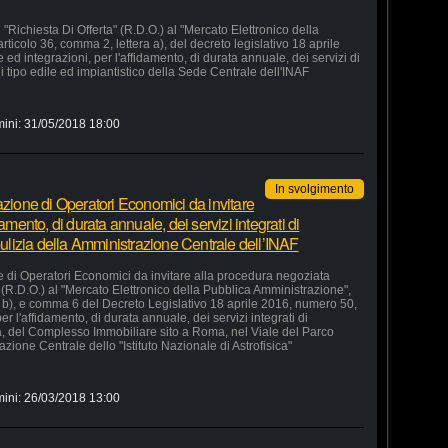
"Richiesta Di Offerta" (R.D.O.) al "Mercato Elettronico della
rticolo 36, comma 2, lettera a), del decreto legislativo 18 aprile
d integrazioni, per l'affidamento, di durata annuale, dei servizi di
 tipo edile ed impiantistico della Sede Centrale dell'INAF
mini:
31/05/2018 18:00
In svolgimento
azione di Operatori Economici da invitare
amento, di durata annuale, dei servizi integrati di
 pulizia della Amministrazione Centrale dell’INAF
e di Operatori Economici da invitare alla procedura negoziata
" (R.D.O.) al "Mercato Elettronico della Pubblica Amministrazione",
ra b), e comma 6 del Decreto Legislativo 18 aprile 2016, numero 50,
r l'affidamento, di durata annuale, dei servizi integrati di
ia, del Complesso Immobiliare sito a Roma, nel Viale del Parco
zione Centrale dello "Istituto Nazionale di Astrofisica"
mini:
26/03/2018 13:00