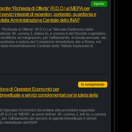
Aperto
amite “Richiesta di Offerta” (R.D.O.) al MEPA per
 servizi integrati di reception, portierato, guardiania e
 della Amministrazione Centrale dello INAF
“Richiesta di Offerta” (R.D.O.) al “Mercato Elettronico della
articolo 36, comma 2, lettera b), e comma 6 del Decreto Legislativo
odifiche ed integrazioni, per l’affidamento, di durata annuale, dei
o, guardiania e pulizia del Complesso Immobiliare sito a Roma, nel
della Amministrazione Centrale dello "Istituto Nazionale di
In svolgimento
zione di Operatori Economici per
 brevettuale e servizi complementari per la tutela della
 di Operatori Economici da invitare alla procedura negoziata
 (R.D.O.) al “MEPA”, ai sensi dell'art. 36, comma 2, lett. b), e comma
, per l’affidamento del servizio di agente brevettuale e servizi
à intellettuale dell'INAF.