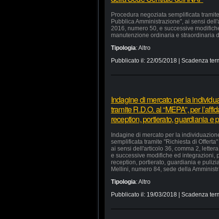
Procedura negoziata semplificata tramite 
Pubblica Amministrazione", ai sensi dell'a
2016, numero 50, e successive modifiche e
manutenzione ordinaria e straordinaria di
Tipologia
:
Altro
Pubblicato il:
22/05/2018
| Scadenza ter
Indagine di mercato per la individu
tramite R.D.O. al “MEPA”, per l’affid
reception, portierato, guardiania e
Indagine di mercato per la individuazion
semplificata tramite "Richiesta di Offerta
ai sensi dell'articolo 36, comma 2, lette
e successive modifiche ed integrazioni, pe
reception, portierato, guardiania e puliz
Mellini, numero 84, sede della Amministra
Tipologia
:
Altro
Pubblicato il:
19/03/2018
| Scadenza ter