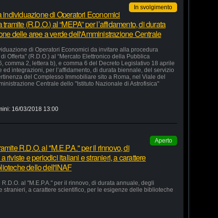
In svolgimento
la individuazione di Operatori Economici
 tramite (R.D.O.) al “MEPA” per l’affidamento, di durata
ione delle aree a verde dell'Amministrazione Centrale
ividuazione di Operatori Economici da invitare alla procedura
di Offerta” (R.D.O.) al “Mercato Elettronico della Pubblica
36, comma 2, lettera b), e comma 6 del Decreto Legislativo 18 aprile
d integrazioni, per l’affidamento, di durata biennale, del servizio
ertinenza del Complesso Immobiliare sito a Roma, nel Viale del
nistrazione Centrale dello "Istituto Nazionale di Astrofisica"
mini:
16/03/2018 13:00
Aperto
mite R.D.O. al "M.E.P.A." per il rinnovo, di
iviste e periodici italiani e stranieri, a carattere
blioteche dello dell'INAF
R.D.O. al "M.E.P.A." per il rinnovo, di durata annuale, degli
e stranieri, a carattere scientifico, per le esigenze delle biblioteche