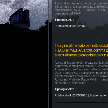
Avviso di indagine di mercato propedeutica
36, comma 2, lett. a), del D.Lgs. 50/2016, 
modificazioni, dalla L. 120/2020, e s.m.i.,
personale dell'INAF
Tipologia
:
Altro
Pubblicato il:
30/12/2020
Indagine di mercato per individuaz
R.D.O. al "MEPA", art.36, comma 2, 
eventualmente prorogabile per un a
Avviso di indagine di mercato per la ind
negoziata semplificata tramite "Richiesta 
Amministrazione", ai sensi dell'articolo 
2016, numero 50, e successive modifiche 
eventualmente prorogabile per un altro a
Roma, nel Viale del Parco Mellini, numer
Nazionale di Astrofisica".
Tipologia
:
Altro
Pubblicato il:
22/05/2020
| Scadenza ter