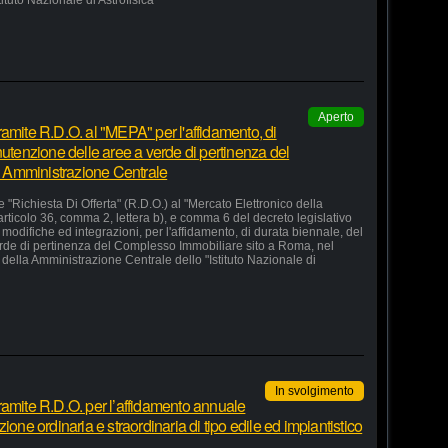
stituto Nazionale di Astrofisica"
Aperto
amite R.D.O. al "MEPA" per l'affidamento, di
nutenzione delle aree a verde di pertinenza del
 Amministrazione Centrale
 "Richiesta Di Offerta" (R.D.O.) al "Mercato Elettronico della
articolo 36, comma 2, lettera b), e comma 6 del decreto legislativo
odifiche ed integrazioni, per l'affidamento, di durata biennale, del
erde di pertinenza del Complesso Immobiliare sito a Roma, nel
della Amministrazione Centrale dello "Istituto Nazionale di
In svolgimento
ramite R.D.O. per l’affidamento annuale
ione ordinaria e straordinaria di tipo edile ed impiantistico