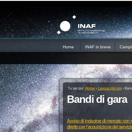
Salta
Strumenti
Sezioni
personali
ai
contenuti.
|
Salta
alla
navigazione
Home
INAF in breve
Campi d
Tu sei qui:
Home
›
Lavora con noi
›
Band
Bandi di gara
Avviso di indagine di mercato con ri
diretto per l'acquisizione del serviz