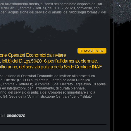
 all'affidamento diretto, ai sensi del combinato disposto dell'art.
e dell'art. 1, comma 2, lett. a), del D. L. 76/2020, convertito, con
 per l'acquisizione del servizio di analisi dei fabbisogni formativi del
In svolgimento
ione Operatori Economici da invitare
lett.b) del D.Lgs.50/2016, per l’affidamento, biennale,
ltro anno, del servizio pulizia della Sede Centrale INAF
ividuazione di Operatori Economici da invitare alla procedura
di Offerta" (R.D.O.) al "Mercato Elettronico della Pubblica
36, comma 2, lettera b), e comma 6, del Decreto Legislativo 18 aprile
ed integrazioni, per l’affidamento, di durata biennale,
nno, del servizio di pulizia del Complesso Immobiliare sito a
o 84, Sede della "Amministrazione Centrale" dello "Istituto
mini:
09/06/2020