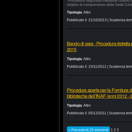
“Procedura negoziata mediante cottimo fi
relativo al comprensorio della Sede Cen
Tipologia
:
Altro
Pubblicato il:
21/10/2013
| Scadenza ter
Bando di gara - Procedura ristretta 
2015
Tipologia
:
Altro
Pubblicato il:
23/11/2012
| Scadenza term
Procedura aperta per la Fornitura di
biblioteche dell’INAF (anni 2012 - 
Tipologia
:
Altro
Pubblicato il:
05/12/2011
| Scadenza term
« Precedenti 20 elementi
1
2
3