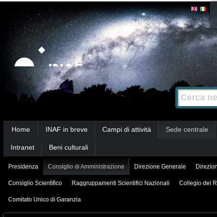
Salta
Strumenti
personali
ai
contenuti.
|
Salta
alla
Cerca nel s
Ricerca
navigazione
avanzata…
Sezioni
Home
INAF in breve
Campi di attività
Sede centrale
Intranet
Beni culturali
Presidenza
Consiglio di Amministrazione
Direzione Generale
Direzion
Consiglio Scientifico
Raggruppamenti Scientifici Nazionali
Collegio dei R
Comitato Unico di Garanzia