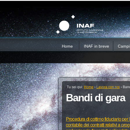
Salta
Strumenti
Sezioni
personali
ai
contenuti.
|
Salta
alla
navigazione
Home
INAF in breve
Campi d
Tu sei qui:
Home
›
Lavora con noi
›
Band
Bandi di gara
Procedura di cottimo fiduciario per l
contabile dei contratti relativi a pr