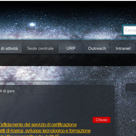
Ricerca
Cerca nel 
avanzata…
i attività
Sede centrale
URP
Outreach
Intranet
i di gara
Chiuso
’affidamento del servizio di certificazione
ogetti di ricerca, sviluppo tecnologico e formazione