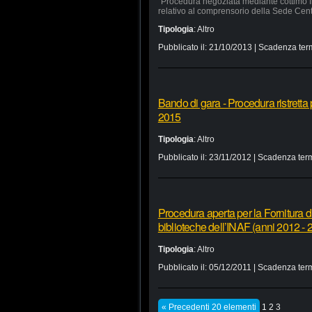
“Procedura negoziata mediante cottimo fi
relativo al comprensorio della Sede Cen
Tipologia
:
Altro
Pubblicato il:
21/10/2013
| Scadenza ter
Bando di gara - Procedura ristretta 
2015
Tipologia
:
Altro
Pubblicato il:
23/11/2012
| Scadenza term
Procedura aperta per la Fornitura di
biblioteche dell’INAF (anni 2012 - 
Tipologia
:
Altro
Pubblicato il:
05/12/2011
| Scadenza term
« Precedenti 20 elementi
1
2
3