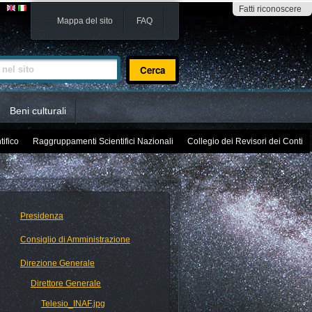
Fatti riconoscere
Mappa del sito
FAQ
sito
Beni culturali
tifico
Raggruppamenti Scientifici Nazionali
Collegio dei Revisori dei Conti
Presidenza
Consiglio di Amministrazione
Direzione Generale
Direttore Generale
Telesio_INAF.jpg