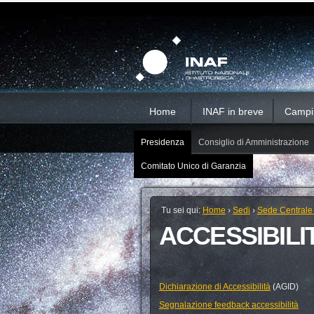
Salta
Strumenti
Sezioni
personali
ai
contenuti.
|
Salta
alla
navigazione
Home
INAF in breve
Campi d
Presidenza
Consiglio di Amministrazione
Comitato Unico di Garanzia
Tu sei qui:
Home
›
Sedi
›
Sede Centrale
ACCESSIBILI
Dichiarazione di Accessibilità
(AGID)
Segnalazione feedback accessibilità