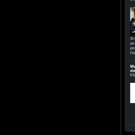
Si 
un 
pro
l'U
Me
de
03