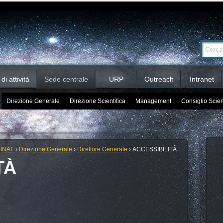
Ricerca
Cerca nel 
avanzata…
i attività
Sede centrale
URP
Outreach
Intranet
Direzione Generale
Direzione Scientifica
Management
Consiglio Scien
 INAF
›
Direzione Generale
›
Direttore Generale
›
ACCESSIBILITÀ
TÀ