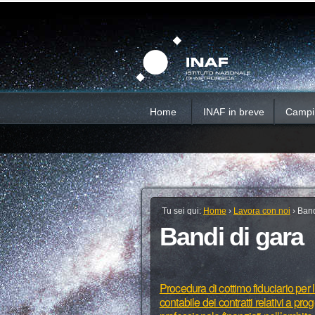
Salta
Strumenti
Sezioni
personali
ai
contenuti.
|
Salta
alla
navigazione
Home
INAF in breve
Campi d
Tu sei qui:
Home
›
Lavora con noi
›
Band
Bandi di gara
Procedura di cottimo fiduciario per l
contabile dei contratti relativi a pr