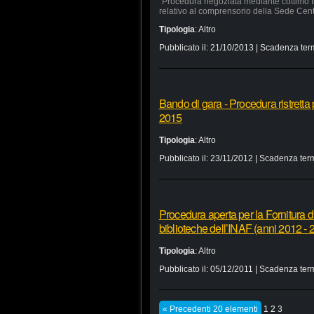
“Procedura negoziata mediante cottimo fi
relativo al comprensorio della Sede Cen
Tipologia
:
Altro
Pubblicato il:
21/10/2013
| Scadenza ter
Bando di gara - Procedura ristretta 
2015
Tipologia
:
Altro
Pubblicato il:
23/11/2012
| Scadenza term
Procedura aperta per la Fornitura di
biblioteche dell’INAF (anni 2012 - 
Tipologia
:
Altro
Pubblicato il:
05/12/2011
| Scadenza term
« Precedenti 20 elementi
1
2
3