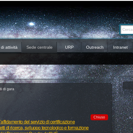
Ricerca
Cerca nel 
avanzata…
i attività
Sede centrale
URP
Outreach
Intranet
i di gara
Chiuso
’affidamento del servizio di certificazione
ogetti di ricerca, sviluppo tecnologico e formazione