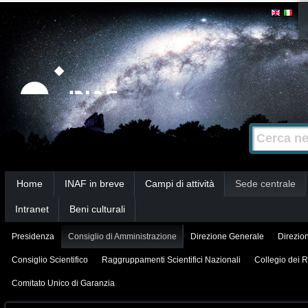
Salta
Strumenti
personali
ai
contenuti.
|
Salta
alla
Cerca nel s
Ricerca
navigazione
avanzata…
Sezioni
Home
INAF in breve
Campi di attività
Sede centrale
Intranet
Beni culturali
Presidenza
Consiglio di Amministrazione
Direzione Generale
Direzion
Consiglio Scientifico
Raggruppamenti Scientifici Nazionali
Collegio dei R
Comitato Unico di Garanzia