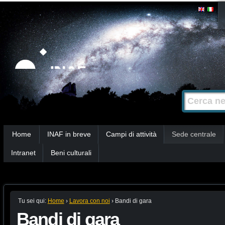
Salta
Strumenti
personali
ai
contenuti.
|
Salta
alla
Cerca nel s
Ricerca
navigazione
avanzata…
Sezioni
Home
INAF in breve
Campi di attività
Sede centrale
Intranet
Beni culturali
Tu sei qui:
Home
›
Lavora con noi
›
Bandi di gara
Bandi di gara