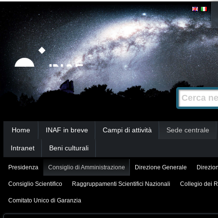
Salta
Strumenti
personali
ai
contenuti.
|
Salta
alla
Cerca nel s
Ricerca
navigazione
avanzata…
Sezioni
Home
INAF in breve
Campi di attività
Sede centrale
Intranet
Beni culturali
Presidenza
Consiglio di Amministrazione
Direzione Generale
Direzion
Consiglio Scientifico
Raggruppamenti Scientifici Nazionali
Collegio dei R
Comitato Unico di Garanzia