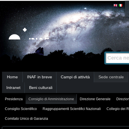
Salta
Strumenti
personali
ai
contenuti.
|
Salta
alla
Cerca nel s
Ricerca
navigazione
avanzata…
Sezioni
Home
INAF in breve
Campi di attività
Sede centrale
Intranet
Beni culturali
Presidenza
Consiglio di Amministrazione
Direzione Generale
Direzion
Consiglio Scientifico
Raggruppamenti Scientifici Nazionali
Collegio dei R
Comitato Unico di Garanzia