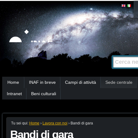
Salta
Strumenti
personali
ai
contenuti.
|
Salta
alla
Cerca nel s
Ricerca
navigazione
avanzata…
Sezioni
Home
INAF in breve
Campi di attività
Sede centrale
Intranet
Beni culturali
Tu sei qui:
Home
›
Lavora con noi
›
Bandi di gara
Bandi di gara