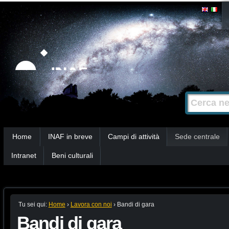
Salta
Strumenti
personali
ai
contenuti.
|
Salta
alla
Cerca nel s
Ricerca
navigazione
avanzata…
Sezioni
Home
INAF in breve
Campi di attività
Sede centrale
Intranet
Beni culturali
Tu sei qui:
Home
›
Lavora con noi
›
Bandi di gara
Bandi di gara