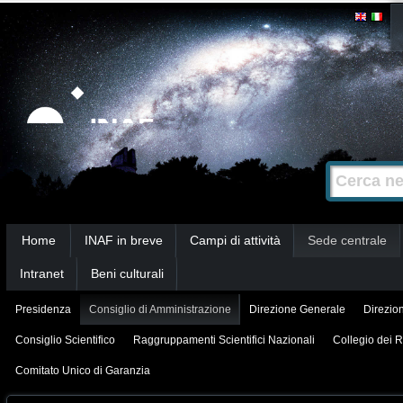
Salta
Strumenti
personali
ai
contenuti.
|
Salta
alla
Cerca nel s
Ricerca
navigazione
avanzata…
Sezioni
Home
INAF in breve
Campi di attività
Sede centrale
Intranet
Beni culturali
Presidenza
Consiglio di Amministrazione
Direzione Generale
Direzion
Consiglio Scientifico
Raggruppamenti Scientifici Nazionali
Collegio dei R
Comitato Unico di Garanzia