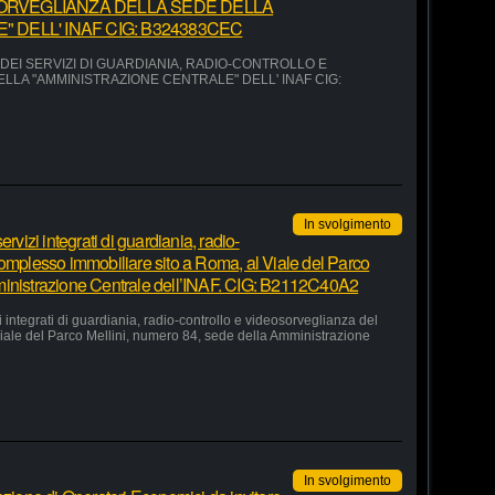
ORVEGLIANZA DELLA SEDE DELLA
 DELL' INAF CIG: B324383CEC
EI SERVIZI DI GUARDIANIA, RADIO-CONTROLLO E
LA "AMMINISTRAZIONE CENTRALE" DELL' INAF CIG:
In svolgimento
rvizi integrati di guardiania, radio-
complesso immobiliare sito a Roma, al Viale del Parco
ministrazione Centrale dell’INAF. CIG: B2112C40A2
 integrati di guardiania, radio-controllo e videosorveglianza del
iale del Parco Mellini, numero 84, sede della Amministrazione
In svolgimento