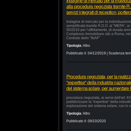
Indagine di mercato per la individu
alla procedura negoziata tramite R.
servizi integrati di reception, portie
Indagine di mercato per la individuazion
semplificata tramite R.D.O. al “MEPA”, ai
50/2016 per l’affidamento, di durata annua
Complesso Immobiliare sito a Roma, nel 
Centrale dello "INAF"
Tipologia
:
Altro
Pubblicato il:
04/12/2019
| Scadenza ter
Procedura negoziata, per la realizzaz
"expertise" della industria nazional
del sistema solare, per aumentare la
procedura negoziata, ai sensi dell'art. 63,
pubblicizzare la "expertise" della industr
esplorazione del sistema solare, con lo s
Tipologia
:
Altro
Pubblicato il:
09/10/2020