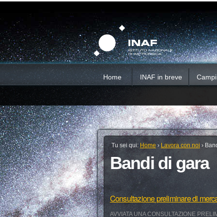
Salta
Strumenti
Sezioni
personali
ai
contenuti.
|
Salta
alla
navigazione
Home
INAF in breve
Campi d
Tu sei qui:
Home
›
Lavora con noi
›
Band
Bandi di gara
Consultazione preliminare di merc
AVVIATA UNA CONSULTAZIONE PRELIM