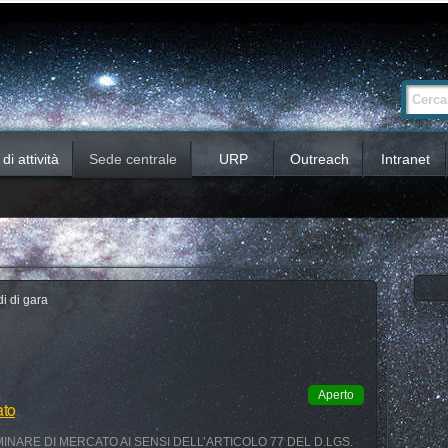
Ricerca
Cerca nel 
avanzata…
i attività
Sede centrale
URP
Outreach
Intranet
i di gara
Aperto
ato
INARE DI MERCATO AI SENSI DELL’ARTICOLO 77 DEL D.LGS.