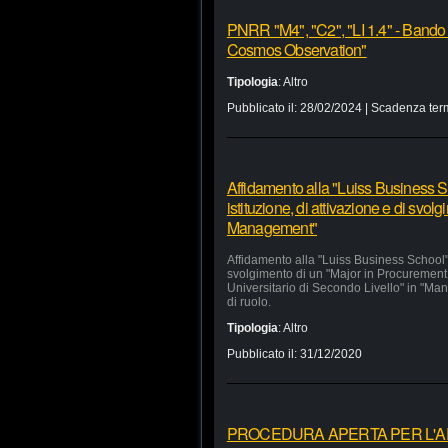
PNRR "M4", "C2", "LI 1.4" - Bando
Cosmos Observation"
Tipologia
:
Altro
Pubblicato il:
28/02/2024
| Scadenza ter
Affidamento alla "Luiss Business Sc
istituzione, di attivazione e di svo
Management"
Affidamento alla "Luiss Business School" d
svolgimento di un "Major in Procurement
Universitario di Secondo Livello" in "Man
di ruolo.
Tipologia
:
Altro
Pubblicato il:
31/12/2020
PROCEDURA APERTA PER L'APP