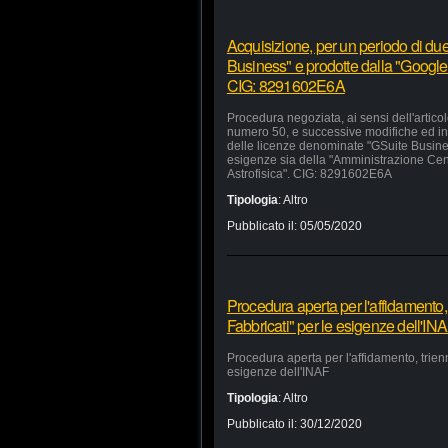
Acquisizione, per un periodo di due
Business" e prodotte dalla "Google 
CIG: 8291602E6A
Procedura negoziata, ai sensi dell'artico
numero 50, e successive modifiche ed inte
delle licenze denominate "GSuite Busines
esigenze sia della "Amministrazione Centra
Astrofisica". CIG: 8291602E6A
Tipologia
:
Altro
Pubblicato il:
05/05/2020
Procedura aperta per l'affidamento,
Fabbricati" per le esigenze dell'IN
Procedura aperta per l'affidamento, trien
esigenze dell'INAF
Tipologia
:
Altro
Pubblicato il:
30/12/2020