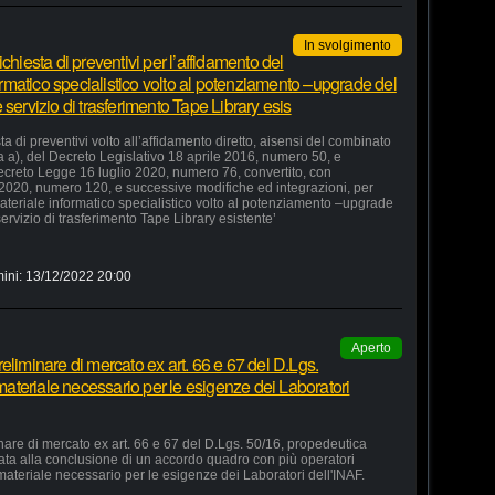
In svolgimento
chiesta di preventivi per l’affidamento del
formatico specialistico volto al potenziamento –upgrade del
servizio di trasferimento Tape Library esis
a di preventivi volto all’affidamento diretto, aisensi del combinato
ra a), del Decreto Legislativo 18 aprile 2016, numero 50, e
 Decreto Legge 16 luglio 2020, numero 76, convertito, con
 2020, numero 120, e successive modifiche ed integrazioni, per
 materiale informatico specialistico volto al potenziamento –upgrade
ervizio di trasferimento Tape Library esistente’
ini:
13/12/2022 20:00
Aperto
eliminare di mercato ex art. 66 e 67 del D.Lgs.
 materiale necessario per le esigenze dei Laboratori
nare di mercato ex art. 66 e 67 del D.Lgs. 50/16, propedeutica
zata alla conclusione di un accordo quadro con più operatori
 materiale necessario per le esigenze dei Laboratori dell'INAF.