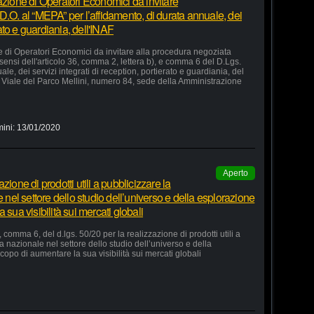
azione di Operatori Economici da invitare
D.O. al “MEPA” per l’affidamento, di durata annuale, dei
rato e guardiania, dell'INAF
e di Operatori Economici da invitare alla procedura negoziata
 sensi dell'articolo 36, comma 2, lettera b), e comma 6 del D.Lgs.
le, dei servizi integrati di reception, portierato e guardiania, del
Viale del Parco Mellini, numero 84, sede della Amministrazione
mini:
13/01/2020
Aperto
ione di prodotti utili a pubblicizzare la
e nel settore dello studio dell’universo e della esplorazione
 sua visibilità sui mercati globali
 comma 6, del d.lgs. 50/20 per la realizzazione di prodotti utili a
ia nazionale nel settore dello studio dell’universo e della
copo di aumentare la sua visibilità sui mercati globali