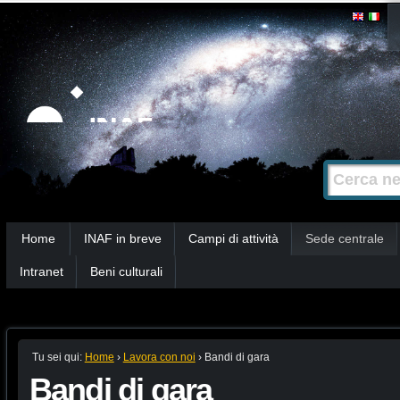
Salta
Strumenti
personali
ai
contenuti.
|
Salta
alla
Cerca nel s
Ricerca
navigazione
avanzata…
Sezioni
Home
INAF in breve
Campi di attività
Sede centrale
Intranet
Beni culturali
Tu sei qui:
Home
›
Lavora con noi
›
Bandi di gara
Bandi di gara