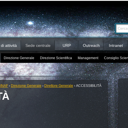
Ricerca
Cerca nel 
avanzata…
i attività
Sede centrale
URP
Outreach
Intranet
Direzione Generale
Direzione Scientifica
Management
Consiglio Scien
 INAF
›
Direzione Generale
›
Direttore Generale
›
ACCESSIBILITÀ
TÀ