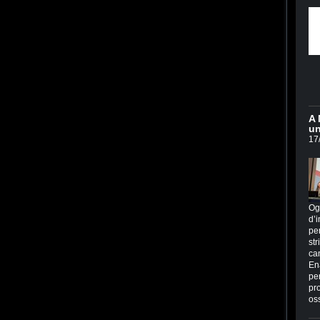
A 
un
17
Og
d’i
per
str
ca
En
per
pr
os