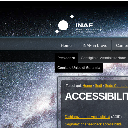
Salta
Strumenti
Sezioni
personali
ai
contenuti.
|
Salta
alla
navigazione
Home
INAF in breve
Campi d
Presidenza
Consiglio di Amministrazione
Comitato Unico di Garanzia
Tu sei qui:
Home
›
Sedi
›
Sede Centrale
ACCESSIBILI
Dichiarazione di Accessibilità
(AGID)
Segnalazione feedback accessibilità