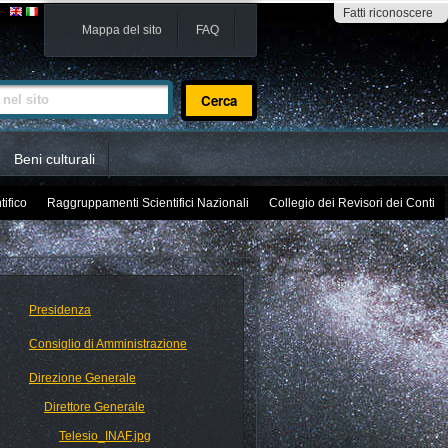
Fatti riconoscere
Mappa del sito
FAQ
sito
Beni culturali
tifico
Raggruppamenti Scientifici Nazionali
Collegio dei Revisori dei Conti
Presidenza
Consiglio di Amministrazione
Direzione Generale
Direttore Generale
Telesio_INAF.jpg