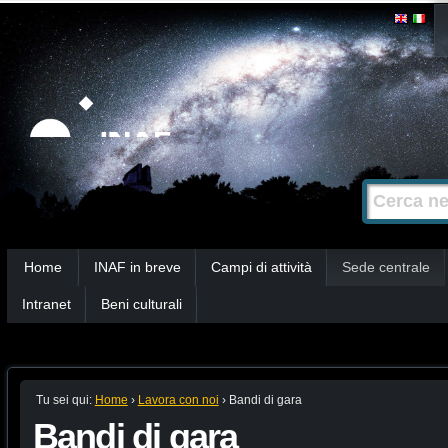
Salta
Strumenti
personali
ai
contenuti.
|
Salta
alla
Cerca nel s
Ricerca
navigazione
avanzata…
Sezioni
Home
INAF in breve
Campi di attività
Sede centrale
Intranet
Beni culturali
Tu sei qui:
Home
›
Lavora con noi
›
Bandi di gara
Bandi di gara