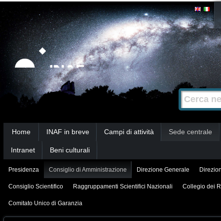
Salta
Strumenti
personali
ai
contenuti.
|
Salta
alla
Cerca nel s
Ricerca
navigazione
avanzata…
Sezioni
Home
INAF in breve
Campi di attività
Sede centrale
Intranet
Beni culturali
Presidenza
Consiglio di Amministrazione
Direzione Generale
Direzion
Consiglio Scientifico
Raggruppamenti Scientifici Nazionali
Collegio dei R
Comitato Unico di Garanzia