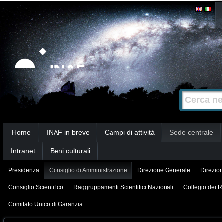
Salta
Strumenti
personali
ai
contenuti.
|
Salta
alla
Cerca nel s
Ricerca
navigazione
avanzata…
Sezioni
Home
INAF in breve
Campi di attività
Sede centrale
Intranet
Beni culturali
Presidenza
Consiglio di Amministrazione
Direzione Generale
Direzion
Consiglio Scientifico
Raggruppamenti Scientifici Nazionali
Collegio dei R
Comitato Unico di Garanzia