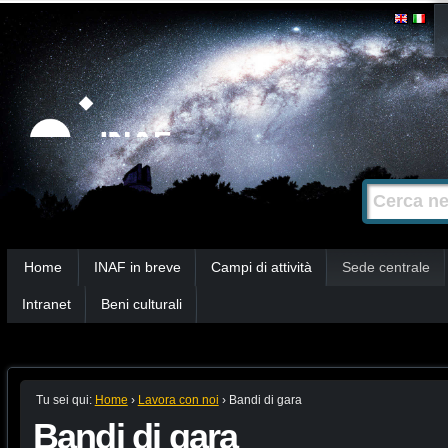
Salta
Strumenti
personali
ai
contenuti.
|
Salta
alla
Cerca nel s
Ricerca
navigazione
avanzata…
Sezioni
Home
INAF in breve
Campi di attività
Sede centrale
Intranet
Beni culturali
Tu sei qui:
Home
›
Lavora con noi
›
Bandi di gara
Bandi di gara