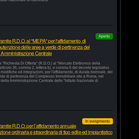
stituto Nazionale di Astrofisica"
Aperto
amite R.D.O. al "MEPA" per l'affidamento, di
nutenzione delle aree a verde di pertinenza del
 Amministrazione Centrale
 "Richiesta Di Offerta" (R.D.O.) al "Mercato Elettronico della
articolo 36, comma 2, lettera b), e comma 6 del decreto legislativo
odifiche ed integrazioni, per l'affidamento, di durata biennale, del
erde di pertinenza del Complesso Immobiliare sito a Roma, nel
della Amministrazione Centrale dello "Istituto Nazionale di
In svolgimento
ramite R.D.O. per l’affidamento annuale
ione ordinaria e straordinaria di tipo edile ed impiantistico