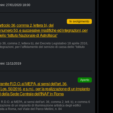
mini:
27/01/2020 18:00
In svolgimento
rticolo 36, comma 2, lettera b), del
 numero 50, e successive modifiche ed integrazioni, per
ello “Istituto Nazionale di Astrofisica”
lo 36, comma 2, lettera b), del Decreto Legislativo 18 aprile 2016,
razioni, per l’affidamento del servizio di cassa dello “Istituto
mini:
11/11/2019
Aperto
amite R.D.O. al MEPA, ai sensi dell'art. 36,
Lgs. 50/2016, e s.m.i., per la realizzazione di un impianto
fici della Sede Centrale dell'INAF in Roma
R.D.O. al MEPA, ai sensi dell'art. 36, comma 2, lett. b), e comma 6
zzazione di un impianto di illuminazione artistica degli edifici
sita a Roma, nel Viale del Parco Mellini, n. 84