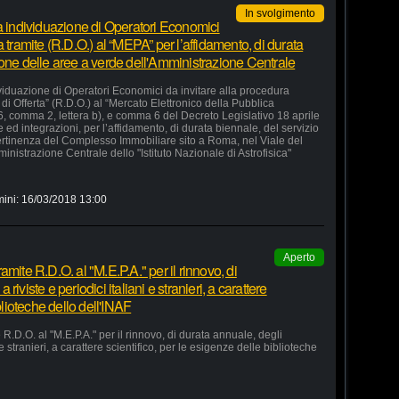
In svolgimento
la individuazione di Operatori Economici
 tramite (R.D.O.) al “MEPA” per l’affidamento, di durata
ione delle aree a verde dell'Amministrazione Centrale
ividuazione di Operatori Economici da invitare alla procedura
di Offerta” (R.D.O.) al “Mercato Elettronico della Pubblica
36, comma 2, lettera b), e comma 6 del Decreto Legislativo 18 aprile
d integrazioni, per l’affidamento, di durata biennale, del servizio
ertinenza del Complesso Immobiliare sito a Roma, nel Viale del
nistrazione Centrale dello "Istituto Nazionale di Astrofisica"
mini:
16/03/2018 13:00
Aperto
mite R.D.O. al "M.E.P.A." per il rinnovo, di
iviste e periodici italiani e stranieri, a carattere
blioteche dello dell'INAF
R.D.O. al "M.E.P.A." per il rinnovo, di durata annuale, degli
e stranieri, a carattere scientifico, per le esigenze delle biblioteche