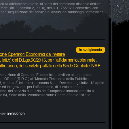
 all'affidamento diretto, ai sensi del combinato disposto dell'art.
e dell'art. 1, comma 2, lett. a), del D. L. 76/2020, convertito, con
 per l'acquisizione del servizio di analisi dei fabbisogni formativi del
In svolgimento
ione Operatori Economici da invitare
lett.b) del D.Lgs.50/2016, per l’affidamento, biennale,
ltro anno, del servizio pulizia della Sede Centrale INAF
ividuazione di Operatori Economici da invitare alla procedura
di Offerta" (R.D.O.) al "Mercato Elettronico della Pubblica
36, comma 2, lettera b), e comma 6, del Decreto Legislativo 18 aprile
ed integrazioni, per l’affidamento, di durata biennale,
nno, del servizio di pulizia del Complesso Immobiliare sito a
o 84, Sede della "Amministrazione Centrale" dello "Istituto
mini:
09/06/2020