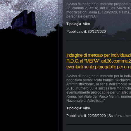
Avviso di indagine di mercato propedeutica
36, comma 2, lett. a), del D.Lgs. 50/2016, 
modificazioni, dalla L. 120/2020, e s.m.i.,
personale dell'INAF
Tipologia
:
Altro
Pubblicato il:
30/12/2020
Indagine di mercato per individuaz
R.D.O. al "MEPA", art.36, comma 2, 
eventualmente prorogabile per un a
Avviso di indagine di mercato per la ind
negoziata semplificata tramite "Richiesta 
Amministrazione", ai sensi dell'articolo 
2016, numero 50, e successive modifiche 
eventualmente prorogabile per un altro a
Roma, nel Viale del Parco Mellini, numer
Nazionale di Astrofisica".
Tipologia
:
Altro
Pubblicato il:
22/05/2020
| Scadenza ter