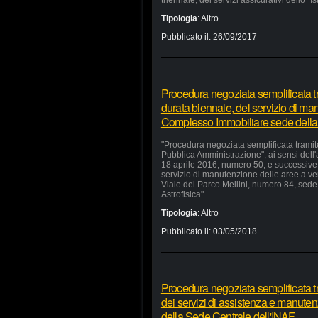
triennale, dei servizi assicurativi dello "I
Tipologia
:
Altro
Pubblicato il:
26/09/2017
Procedura negoziata semplificata tr
durata biennale, del servizio di ma
Complesso Immobiliare sede della
"Procedura negoziata semplificata tramite
Pubblica Amministrazione", ai sensi dell'
18 aprile 2016, numero 50, e successive m
servizio di manutenzione delle aree a v
Viale del Parco Mellini, numero 84, sede 
Astrofisica".
Tipologia
:
Altro
Pubblicato il:
03/05/2018
Procedura negoziata semplificata t
dei servizi di assistenza e manutenz
della Sede Centrale dell'INAF