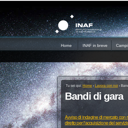
Salta
Strumenti
Sezioni
personali
ai
contenuti.
|
Salta
alla
navigazione
Home
INAF in breve
Campi d
Tu sei qui:
Home
›
Lavora con noi
›
Band
Bandi di gara
Avviso di indagine di mercato con ri
diretto per l'acquisizione del serviz