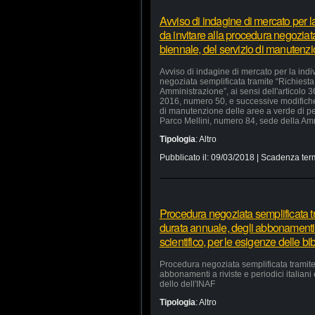
Avviso di indagine di mercato per 
da invitare alla procedura negoziata
biennale, del servizio di manutenz
Avviso di indagine di mercato per la ind
negoziata semplificata tramite “Richiesta 
Amministrazione”, ai sensi dell'articolo 
2016, numero 50, e successive modifiche e
di manutenzione delle aree a verde di p
Parco Mellini, numero 84, sede della Ammi
Tipologia
:
Altro
Pubblicato il:
09/03/2018
| Scadenza ter
Procedura negoziata semplificata tra
durata annuale, degli abbonamenti a r
scientifico, per le esigenze delle bi
Procedura negoziata semplificata tramite 
abbonamenti a riviste e periodici italiani 
dello dell'INAF
Tipologia
:
Altro