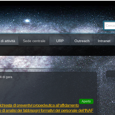
Ricerca
Cerca nel 
avanzata…
i attività
Sede centrale
URP
Outreach
Intranet
i di gara
Aperto
chiesta di preventivi propedeutica all'affidamento
io di analisi dei fabbisogni formativi del personale dell'INAF