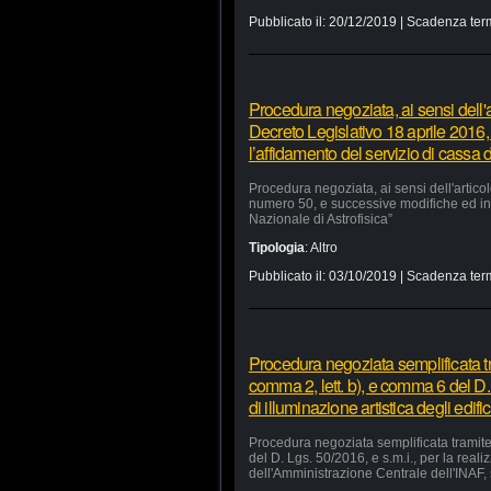
Pubblicato il:
20/12/2019
| Scadenza ter
Procedura negoziata, ai sensi dell'a
Decreto Legislativo 18 aprile 2016,
l’affidamento del servizio di cassa d
Procedura negoziata, ai sensi dell'artico
numero 50, e successive modifiche ed integ
Nazionale di Astrofisica”
Tipologia
:
Altro
Pubblicato il:
03/10/2019
| Scadenza ter
Procedura negoziata semplificata tr
comma 2, lett. b), e comma 6 del D. 
di illuminazione artistica degli edi
Procedura negoziata semplificata tramite 
del D. Lgs. 50/2016, e s.m.i., per la reali
dell'Amministrazione Centrale dell'INAF, 