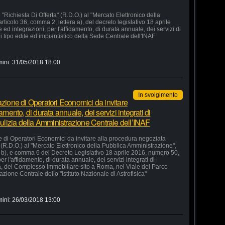
"Richiesta Di Offerta" (R.D.O.) al "Mercato Elettronico della
rticolo 36, comma 2, lettera a), del decreto legislativo 18 aprile
d integrazioni, per l'affidamento, di durata annuale, dei servizi di
 tipo edile ed impiantistico della Sede Centrale dell'INAF
mini:
31/05/2018 18:00
In svolgimento
azione di Operatori Economici da invitare
amento, di durata annuale, dei servizi integrati di
 pulizia della Amministrazione Centrale dell’INAF
e di Operatori Economici da invitare alla procedura negoziata
" (R.D.O.) al "Mercato Elettronico della Pubblica Amministrazione",
ra b), e comma 6 del Decreto Legislativo 18 aprile 2016, numero 50,
r l'affidamento, di durata annuale, dei servizi integrati di
ia, del Complesso Immobiliare sito a Roma, nel Viale del Parco
zione Centrale dello "Istituto Nazionale di Astrofisica"
mini:
26/03/2018 13:00