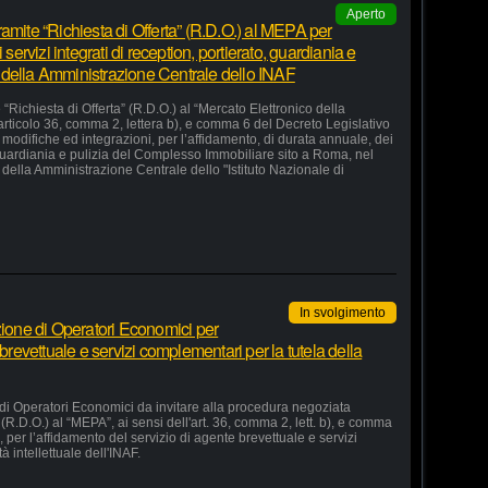
Aperto
amite “Richiesta di Offerta” (R.D.O.) al MEPA per
 servizi integrati di reception, portierato, guardiania e
 della Amministrazione Centrale dello INAF
“Richiesta di Offerta” (R.D.O.) al “Mercato Elettronico della
articolo 36, comma 2, lettera b), e comma 6 del Decreto Legislativo
odifiche ed integrazioni, per l’affidamento, di durata annuale, dei
o, guardiania e pulizia del Complesso Immobiliare sito a Roma, nel
della Amministrazione Centrale dello "Istituto Nazionale di
In svolgimento
zione di Operatori Economici per
 brevettuale e servizi complementari per la tutela della
 di Operatori Economici da invitare alla procedura negoziata
 (R.D.O.) al “MEPA”, ai sensi dell'art. 36, comma 2, lett. b), e comma
, per l’affidamento del servizio di agente brevettuale e servizi
à intellettuale dell'INAF.