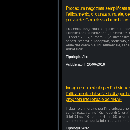
Procedura negoziata semplificata tr
l’affidamento, di durata annuale, dei
pulizia del Complesso Immobiliare
Procedura negoziata semplificata tramite 
Pubblica Amministrazione”, ai sensi dell'
18 aprile 2016, numero 50, e successive m
servizi integrati di reception, portierat
Viale del Parco Mellini, numero 84, sede 
Astrofisica"
Tipologia
:
Altro
Pubblicato il:
26/06/2018
Indagine di mercato per l'individua
l’affidamento del servizio di agente
proprietà intellettuale dell'INAF
Indagine di mercato per l'individuazione
semplificata tramite “Richiesta di Offerta”
6del D.Lgs. 18 aprile 2016, n. 50, e s.m.i.
complementari per la tutela della propriet
Tipologia
:
Altro