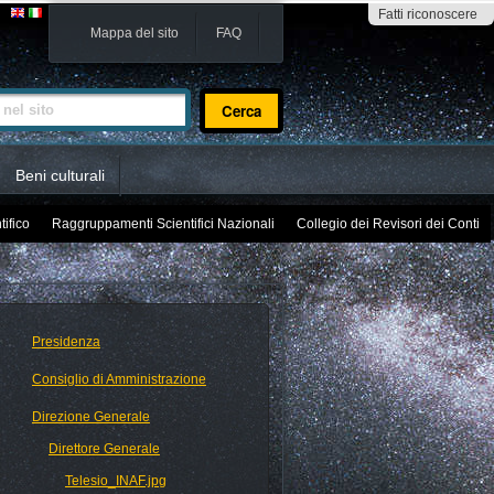
Fatti riconoscere
Mappa del sito
FAQ
sito
Beni culturali
tifico
Raggruppamenti Scientifici Nazionali
Collegio dei Revisori dei Conti
Presidenza
Consiglio di Amministrazione
Direzione Generale
Direttore Generale
Telesio_INAF.jpg