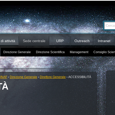
Ricerca
Cerca nel 
avanzata…
i attività
Sede centrale
URP
Outreach
Intranet
Direzione Generale
Direzione Scientifica
Management
Consiglio Scien
 INAF
›
Direzione Generale
›
Direttore Generale
›
ACCESSIBILITÀ
TÀ