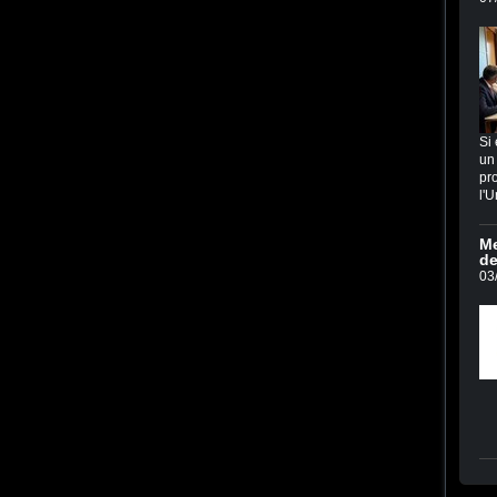
Si 
un 
pro
l'U
Me
de
03