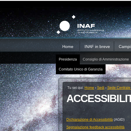
Salta
Strumenti
Sezioni
personali
ai
contenuti.
|
Salta
alla
navigazione
Home
INAF in breve
Campi d
Presidenza
Consiglio di Amministrazione
Comitato Unico di Garanzia
Tu sei qui:
Home
›
Sedi
›
Sede Centrale
ACCESSIBILI
Dichiarazione di Accessibilità
(AGID)
Segnalazione feedback accessibilità