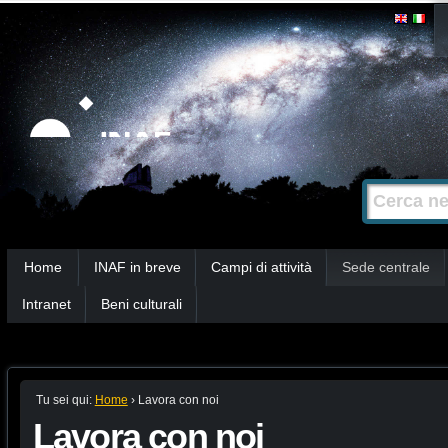
Salta
Strumenti
personali
ai
contenuti.
|
Salta
alla
Cerca nel s
Ricerca
navigazione
avanzata…
Sezioni
Home
INAF in breve
Campi di attività
Sede centrale
Intranet
Beni culturali
Tu sei qui:
Home
›
Lavora con noi
Lavora con noi