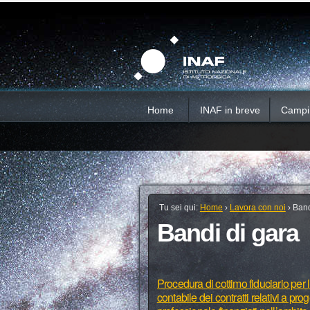
Salta
Strumenti
Sezioni
personali
ai
contenuti.
|
Salta
alla
navigazione
Home
INAF in breve
Campi d
Tu sei qui:
Home
›
Lavora con noi
›
Band
Bandi di gara
Procedura di cottimo fiduciario per l
contabile dei contratti relativi a pr