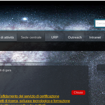
Ricerca
Cerca nel 
avanzata…
i attività
Sede centrale
URP
Outreach
Intranet
i di gara
Chiuso
’affidamento del servizio di certificazione
ogetti di ricerca, sviluppo tecnologico e formazione