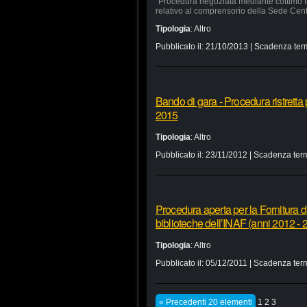
“Procedura negoziata mediante cottimo fi
relativo al comprensorio della Sede Cen
Tipologia
:
Altro
Pubblicato il:
21/10/2013
| Scadenza ter
Bando di gara - Procedura ristretta 
2015
Tipologia
:
Altro
Pubblicato il:
23/11/2012
| Scadenza term
Procedura aperta per la Fornitura di
biblioteche dell’INAF (anni 2012 - 
Tipologia
:
Altro
Pubblicato il:
05/12/2011
| Scadenza term
« Precedenti 20 elementi
1
2
3