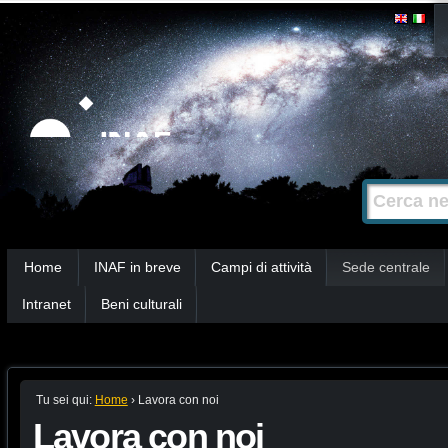
Salta
Strumenti
personali
ai
contenuti.
|
Salta
alla
Cerca nel s
Ricerca
navigazione
avanzata…
Sezioni
Home
INAF in breve
Campi di attività
Sede centrale
Intranet
Beni culturali
Tu sei qui:
Home
›
Lavora con noi
Lavora con noi