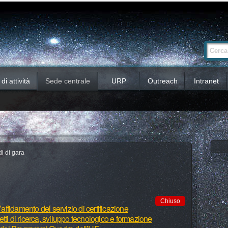
Ricerca
Cerca nel 
avanzata…
i attività
Sede centrale
URP
Outreach
Intranet
i di gara
Chiuso
’affidamento del servizio di certificazione
ogetti di ricerca, sviluppo tecnologico e formazione