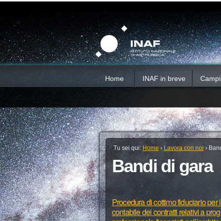
Salta
Strumenti
Sezioni
personali
ai
contenuti.
|
Salta
alla
navigazione
Home
INAF in breve
Campi d
Tu sei qui:
Home
›
Lavora con noi
›
Band
Bandi di gara
Procedura di cottimo fiduciario per l
contabile dei contratti relativi a pr