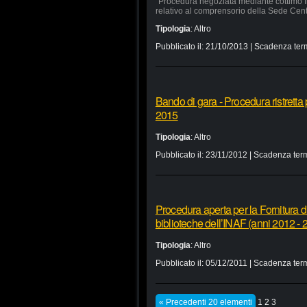
“Procedura negoziata mediante cottimo fi
relativo al comprensorio della Sede Cen
Tipologia
:
Altro
Pubblicato il:
21/10/2013
| Scadenza ter
Bando di gara - Procedura ristretta 
2015
Tipologia
:
Altro
Pubblicato il:
23/11/2012
| Scadenza term
Procedura aperta per la Fornitura di
biblioteche dell’INAF (anni 2012 - 
Tipologia
:
Altro
Pubblicato il:
05/12/2011
| Scadenza term
« Precedenti 20 elementi
1
2
3