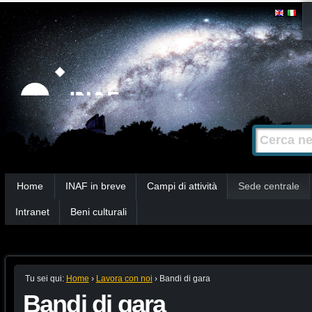
Salta
Strumenti
personali
ai
contenuti.
|
Salta
alla
Cerca nel s
Ricerca
navigazione
avanzata…
Sezioni
Home
INAF in breve
Campi di attività
Sede centrale
Intranet
Beni culturali
Tu sei qui:
Home
›
Lavora con noi
›
Bandi di gara
Bandi di gara