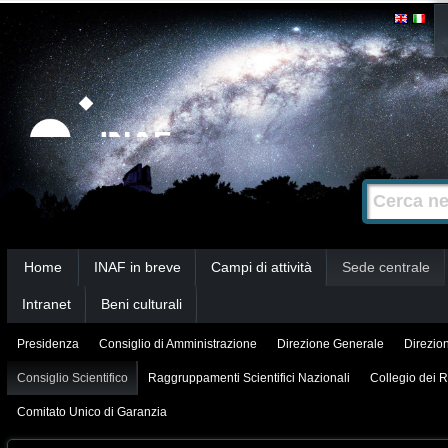
Salta
Strumenti
personali
ai
contenuti.
|
Salta
alla
Cerca nel s
Ricerca
navigazione
avanzata…
Sezioni
Home
INAF in breve
Campi di attività
Sede centrale
Intranet
Beni culturali
Presidenza
Consiglio di Amministrazione
Direzione Generale
Direzion
Consiglio Scientifico
Raggruppamenti Scientifici Nazionali
Collegio dei R
Comitato Unico di Garanzia