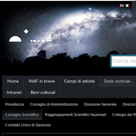
Salta
Strumenti
personali
ai
contenuti.
|
Salta
alla
Cerca nel s
Ricerca
navigazione
avanzata…
Sezioni
Home
INAF in breve
Campi di attività
Sede centrale
Intranet
Beni culturali
Presidenza
Consiglio di Amministrazione
Direzione Generale
Direzion
Consiglio Scientifico
Raggruppamenti Scientifici Nazionali
Collegio dei R
Comitato Unico di Garanzia