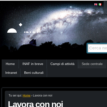
Salta
Strumenti
personali
ai
contenuti.
|
Salta
alla
Cerca nel s
Ricerca
navigazione
avanzata…
Sezioni
Home
INAF in breve
Campi di attività
Sede centrale
Intranet
Beni culturali
Tu sei qui:
Home
›
Lavora con noi
Lavora con noi