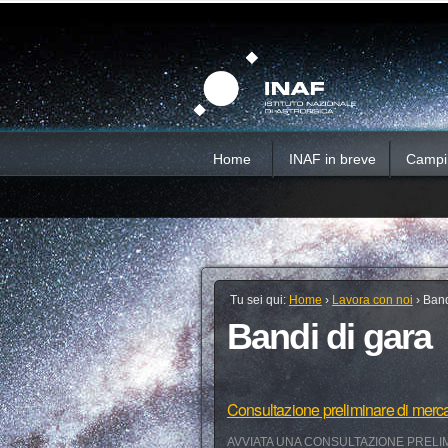
Salta
Strumenti
Sezioni
personali
ai
contenuti.
|
Salta
alla
navigazione
Home
INAF in breve
Campi d
Tu sei qui:
Home
›
Lavora con noi
›
Band
Bandi di gara
Consultazione preliminare di merc
AVVIATA UNA CONSULTAZIONE PRELIM