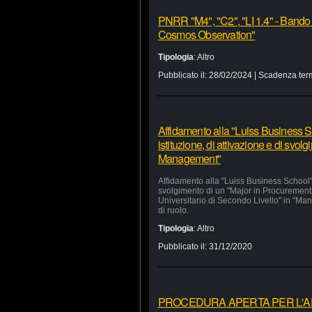
PNRR "M4", "C2", "LI 1.4" - Bando
Cosmos Observation"
Tipologia
:
Altro
Pubblicato il:
28/02/2024
| Scadenza ter
Affidamento alla "Luiss Business Sc
istituzione, di attivazione e di svo
Management"
Affidamento alla "Luiss Business School" d
svolgimento di un "Major in Procurement
Universitario di Secondo Livello" in "Man
di ruolo.
Tipologia
:
Altro
Pubblicato il:
31/12/2020
PROCEDURA APERTA PER L'APP