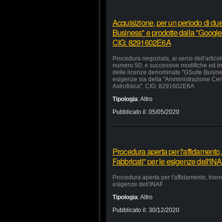
Acquisizione, per un periodo di due
Business" e prodotte dalla "Google 
CIG: 8291602E6A
Procedura negoziata, ai sensi dell'artico
numero 50, e successive modifiche ed inte
delle licenze denominate "GSuite Busines
esigenze sia della "Amministrazione Centra
Astrofisica". CIG: 8291602E6A
Tipologia
:
Altro
Pubblicato il:
05/05/2020
Procedura aperta per l'affidamento,
Fabbricati" per le esigenze dell'IN
Procedura aperta per l'affidamento, trien
esigenze dell'INAF
Tipologia
:
Altro
Pubblicato il:
30/12/2020