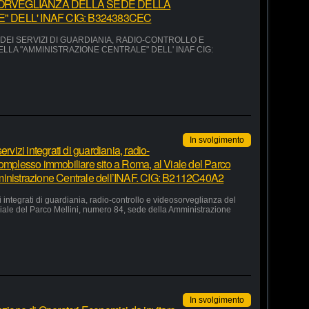
ORVEGLIANZA DELLA SEDE DELLA
 DELL' INAF CIG: B324383CEC
EI SERVIZI DI GUARDIANIA, RADIO-CONTROLLO E
LA "AMMINISTRAZIONE CENTRALE" DELL' INAF CIG:
In svolgimento
rvizi integrati di guardiania, radio-
complesso immobiliare sito a Roma, al Viale del Parco
ministrazione Centrale dell’INAF. CIG: B2112C40A2
 integrati di guardiania, radio-controllo e videosorveglianza del
iale del Parco Mellini, numero 84, sede della Amministrazione
In svolgimento