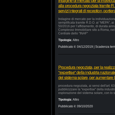
Indagine di mercato per la individu
alla procedura negoziata tramite R.
servizi integrati di reception, portie
Indagine di mercato per la individuazion
semplificata tramite R.D.O. al “MEPA”, ai
50/2016 per l’affidamento, di durata annua
Complesso Immobiliare sito a Roma, nel 
Centrale dello "INAF"
Tipologia
:
Altro
Pubblicato il:
04/12/2019
| Scadenza ter
Procedura negoziata, per la realizzaz
"expertise" della industria nazional
del sistema solare, per aumentare la
procedura negoziata, ai sensi dell'art. 63,
pubblicizzare la "expertise" della industr
esplorazione del sistema solare, con lo s
Tipologia
:
Altro
Pubblicato il:
09/10/2020