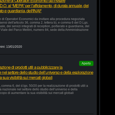
azione di Operatori Economici da invitare
D.O. al “MEPA” per l’affidamento, di durata annuale, dei
rato e guardiania, dell'INAF
e di Operatori Economici da invitare alla procedura negoziata
 sensi dell'articolo 36, comma 2, lettera b), e comma 6 del D.Lgs.
le, dei servizi integrati di reception, portierato e guardiania, del
Viale del Parco Mellini, numero 84, sede della Amministrazione
mini:
13/01/2020
Aperto
ione di prodotti utili a pubblicizzare la
e nel settore dello studio dell’universo e della esplorazione
 sua visibilità sui mercati globali
 comma 6, del d.lgs. 50/20 per la realizzazione di prodotti utili a
ia nazionale nel settore dello studio dell’universo e della
copo di aumentare la sua visibilità sui mercati globali