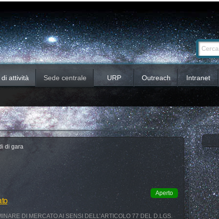
Ricerca
Cerca nel 
avanzata…
i attività
Sede centrale
URP
Outreach
Intranet
i di gara
Aperto
ato
INARE DI MERCATO AI SENSI DELL’ARTICOLO 77 DEL D.LGS.