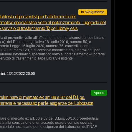
In svolgimento
chiesta di preventivi per l’affidamento del
formatico specialistico volto al potenziamento –upgrade del
servizio di trasferimento Tape Library esis
a di preventivi volto all’affidamento diretto, aisensi del combinato
ra a), del Decreto Legislativo 18 aprile 2016, numero 50, e
 Decreto Legge 16 luglio 2020, numero 76, convertito, con
 2020, numero 120, e successive modifiche ed integrazioni, per
 materiale informatico specialistico volto al potenziamento –upgrade
ervizio di trasferimento Tape Library esistente’
ini:
13/12/2022 20:00
Aperto
eliminare di mercato ex art. 66 e 67 del D.Lgs.
 materiale necessario per le esigenze dei Laboratori
nare di mercato ex art. 66 e 67 del D.Lgs. 50/16, propedeutica
zata alla conclusione di un accordo quadro con più operatori
 materiale necessario per le esigenze dei Laboratori dell'INAF.