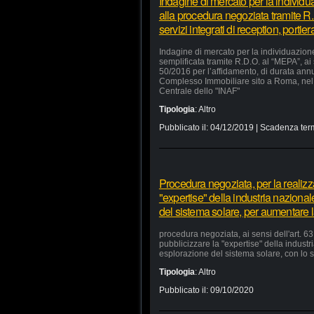
Indagine di mercato per la individu
alla procedura negoziata tramite R.
servizi integrati di reception, portie
Indagine di mercato per la individuazion
semplificata tramite R.D.O. al “MEPA”, ai
50/2016 per l’affidamento, di durata annua
Complesso Immobiliare sito a Roma, nel 
Centrale dello "INAF"
Tipologia
:
Altro
Pubblicato il:
04/12/2019
| Scadenza ter
Procedura negoziata, per la realizzaz
"expertise" della industria nazional
del sistema solare, per aumentare la
procedura negoziata, ai sensi dell'art. 63,
pubblicizzare la "expertise" della industr
esplorazione del sistema solare, con lo s
Tipologia
:
Altro
Pubblicato il:
09/10/2020