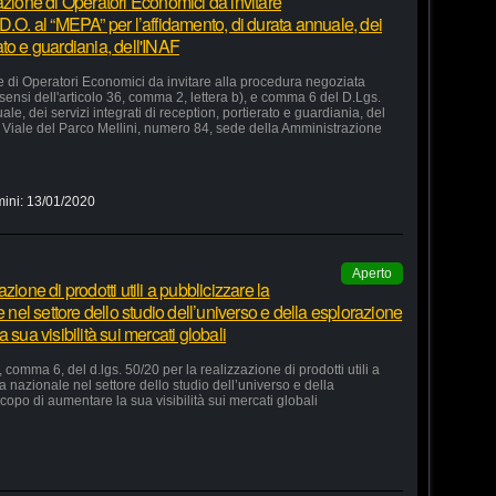
azione di Operatori Economici da invitare
D.O. al “MEPA” per l’affidamento, di durata annuale, dei
rato e guardiania, dell'INAF
e di Operatori Economici da invitare alla procedura negoziata
 sensi dell'articolo 36, comma 2, lettera b), e comma 6 del D.Lgs.
le, dei servizi integrati di reception, portierato e guardiania, del
Viale del Parco Mellini, numero 84, sede della Amministrazione
mini:
13/01/2020
Aperto
ione di prodotti utili a pubblicizzare la
e nel settore dello studio dell’universo e della esplorazione
 sua visibilità sui mercati globali
 comma 6, del d.lgs. 50/20 per la realizzazione di prodotti utili a
ia nazionale nel settore dello studio dell’universo e della
copo di aumentare la sua visibilità sui mercati globali