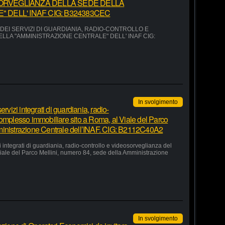
ORVEGLIANZA DELLA SEDE DELLA
 DELL' INAF CIG: B324383CEC
EI SERVIZI DI GUARDIANIA, RADIO-CONTROLLO E
LA "AMMINISTRAZIONE CENTRALE" DELL' INAF CIG:
In svolgimento
rvizi integrati di guardiania, radio-
complesso immobiliare sito a Roma, al Viale del Parco
ministrazione Centrale dell’INAF. CIG: B2112C40A2
 integrati di guardiania, radio-controllo e videosorveglianza del
iale del Parco Mellini, numero 84, sede della Amministrazione
In svolgimento