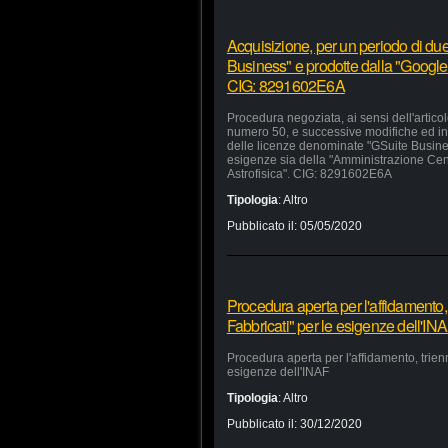
Acquisizione, per un periodo di due
Business" e prodotte dalla "Google 
CIG: 8291602E6A
Procedura negoziata, ai sensi dell'artico
numero 50, e successive modifiche ed inte
delle licenze denominate "GSuite Busines
esigenze sia della "Amministrazione Centra
Astrofisica". CIG: 8291602E6A
Tipologia
:
Altro
Pubblicato il:
05/05/2020
Procedura aperta per l'affidamento,
Fabbricati" per le esigenze dell'IN
Procedura aperta per l'affidamento, trien
esigenze dell'INAF
Tipologia
:
Altro
Pubblicato il:
30/12/2020