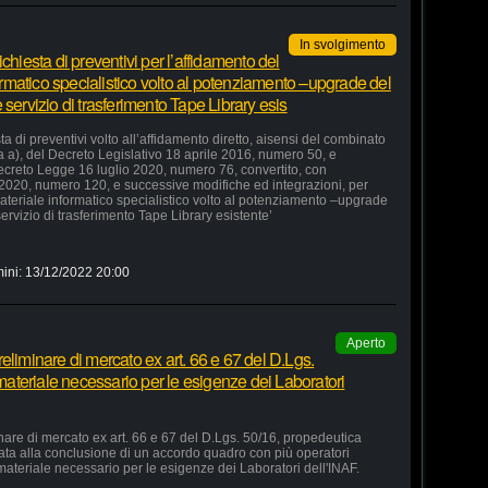
In svolgimento
chiesta di preventivi per l’affidamento del
formatico specialistico volto al potenziamento –upgrade del
servizio di trasferimento Tape Library esis
a di preventivi volto all’affidamento diretto, aisensi del combinato
ra a), del Decreto Legislativo 18 aprile 2016, numero 50, e
 Decreto Legge 16 luglio 2020, numero 76, convertito, con
 2020, numero 120, e successive modifiche ed integrazioni, per
 materiale informatico specialistico volto al potenziamento –upgrade
ervizio di trasferimento Tape Library esistente’
ini:
13/12/2022 20:00
Aperto
eliminare di mercato ex art. 66 e 67 del D.Lgs.
 materiale necessario per le esigenze dei Laboratori
nare di mercato ex art. 66 e 67 del D.Lgs. 50/16, propedeutica
zata alla conclusione di un accordo quadro con più operatori
 materiale necessario per le esigenze dei Laboratori dell'INAF.