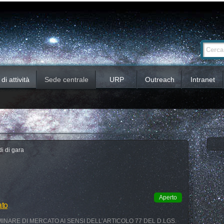
Ricerca
Cerca nel 
avanzata…
i attività
Sede centrale
URP
Outreach
Intranet
i di gara
Aperto
ato
INARE DI MERCATO AI SENSI DELL’ARTICOLO 77 DEL D.LGS.