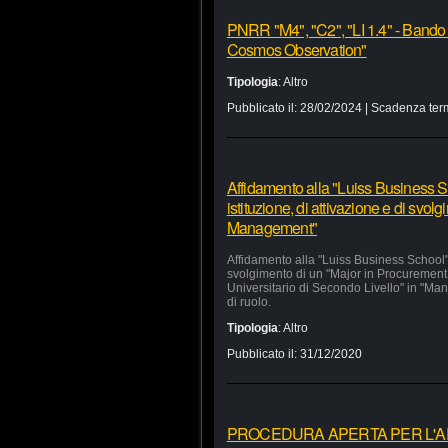
PNRR "M4", "C2", "LI 1.4" - Bando
Cosmos Observation"
Tipologia
:
Altro
Pubblicato il:
28/02/2024
| Scadenza ter
Affidamento alla "Luiss Business Sc
istituzione, di attivazione e di svo
Management"
Affidamento alla "Luiss Business School" d
svolgimento di un "Major in Procurement
Universitario di Secondo Livello" in "Man
di ruolo.
Tipologia
:
Altro
Pubblicato il:
31/12/2020
PROCEDURA APERTA PER L'APP