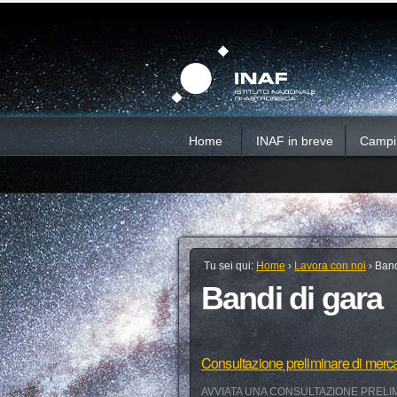
Salta
Strumenti
Sezioni
personali
ai
contenuti.
|
Salta
alla
navigazione
Home
INAF in breve
Campi d
Tu sei qui:
Home
›
Lavora con noi
›
Band
Bandi di gara
Consultazione preliminare di merc
AVVIATA UNA CONSULTAZIONE PRELIM