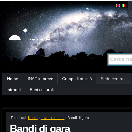
Salta
Strumenti
personali
ai
contenuti.
|
Salta
alla
Cerca nel s
Ricerca
navigazione
avanzata…
Sezioni
Home
INAF in breve
Campi di attività
Sede centrale
Intranet
Beni culturali
Tu sei qui:
Home
›
Lavora con noi
›
Bandi di gara
Bandi di gara