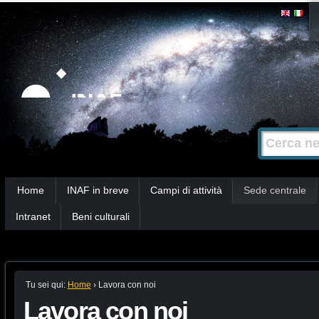
Salta
Strumenti
personali
ai
contenuti.
|
Salta
alla
Cerca nel s
Ricerca
navigazione
avanzata…
Sezioni
Home
INAF in breve
Campi di attività
Sede centrale
Intranet
Beni culturali
Tu sei qui:
Home
›
Lavora con noi
Lavora con noi