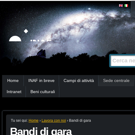
Salta
Strumenti
personali
ai
contenuti.
|
Salta
alla
Cerca nel s
Ricerca
navigazione
avanzata…
Sezioni
Home
INAF in breve
Campi di attività
Sede centrale
Intranet
Beni culturali
Tu sei qui:
Home
›
Lavora con noi
›
Bandi di gara
Bandi di gara