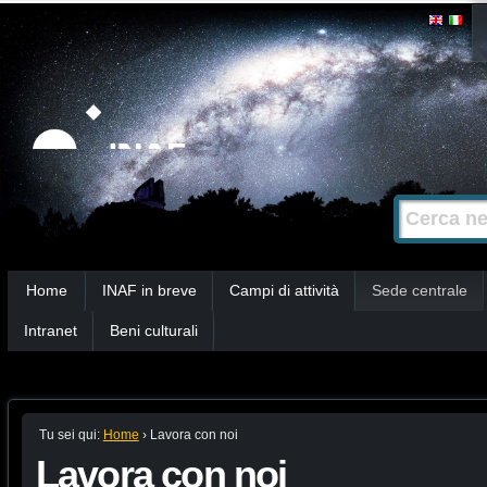
Salta
Strumenti
personali
ai
contenuti.
|
Salta
alla
Cerca nel s
Ricerca
navigazione
avanzata…
Sezioni
Home
INAF in breve
Campi di attività
Sede centrale
Intranet
Beni culturali
Tu sei qui:
Home
›
Lavora con noi
Lavora con noi