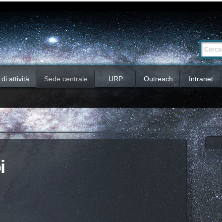
Ricerca
Cerca nel 
avanzata…
i attività
Sede centrale
URP
Outreach
Intranet
i