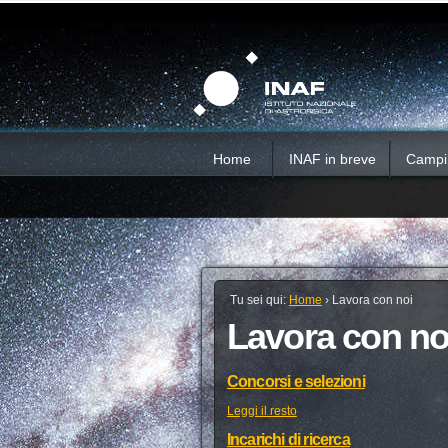
Salta
Strumenti
Sezioni
personali
ai
contenuti.
|
Salta
alla
navigazione
Home
INAF in breve
Campi d
Tu sei qui:
Home
›
Lavora con noi
Lavora con no
Concorsi e selezioni
Leggi il resto
Incarichi di ricerca