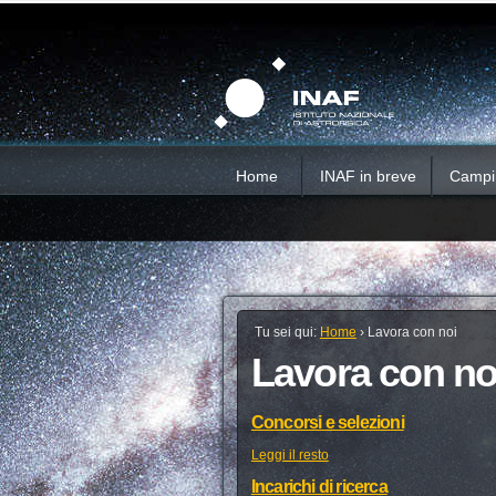
Salta
Strumenti
Sezioni
personali
ai
contenuti.
|
Salta
alla
navigazione
Home
INAF in breve
Campi d
Tu sei qui:
Home
›
Lavora con noi
Lavora con no
Concorsi e selezioni
Leggi il resto
Incarichi di ricerca