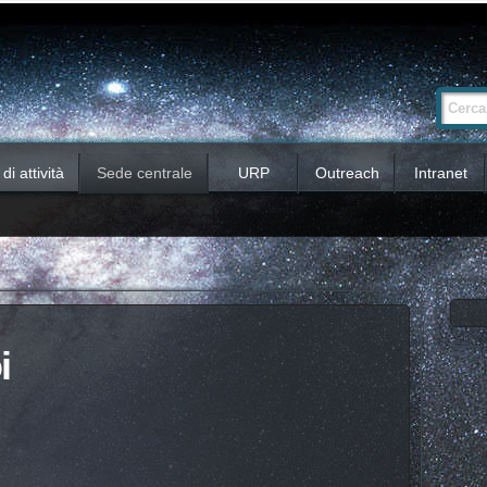
Ricerca
Cerca nel 
avanzata…
i attività
Sede centrale
URP
Outreach
Intranet
i