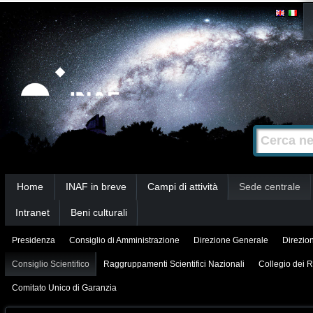
Salta
Strumenti
personali
ai
contenuti.
|
Salta
alla
Cerca nel s
Ricerca
navigazione
avanzata…
Sezioni
Home
INAF in breve
Campi di attività
Sede centrale
Intranet
Beni culturali
Presidenza
Consiglio di Amministrazione
Direzione Generale
Direzion
Consiglio Scientifico
Raggruppamenti Scientifici Nazionali
Collegio dei R
Comitato Unico di Garanzia