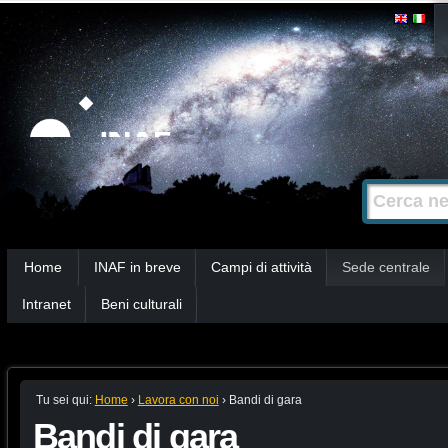
Salta
Strumenti
personali
ai
contenuti.
|
Salta
alla
Cerca nel s
Ricerca
navigazione
avanzata…
Sezioni
Home
INAF in breve
Campi di attività
Sede centrale
Intranet
Beni culturali
Tu sei qui:
Home
›
Lavora con noi
›
Bandi di gara
Bandi di gara