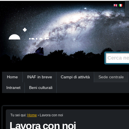
Salta
Strumenti
personali
ai
contenuti.
|
Salta
alla
Cerca nel s
Ricerca
navigazione
avanzata…
Sezioni
Home
INAF in breve
Campi di attività
Sede centrale
Intranet
Beni culturali
Tu sei qui:
Home
›
Lavora con noi
Lavora con noi