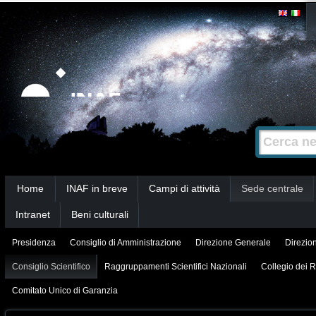
Salta
Strumenti
personali
ai
contenuti.
|
Salta
alla
Cerca nel s
Ricerca
navigazione
avanzata…
Sezioni
Home
INAF in breve
Campi di attività
Sede centrale
Intranet
Beni culturali
Presidenza
Consiglio di Amministrazione
Direzione Generale
Direzion
Consiglio Scientifico
Raggruppamenti Scientifici Nazionali
Collegio dei R
Comitato Unico di Garanzia