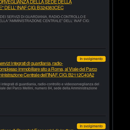
ORVEGLIANZA DELLA SEDE DELLA
 DELL' INAF CIG: B324383CEC
EI SERVIZI DI GUARDIANIA, RADIO-CONTROLLO E
LA "AMMINISTRAZIONE CENTRALE" DELL' INAF CIG:
In svolgimento
rvizi integrati di guardiania, radio-
complesso immobiliare sito a Roma, al Viale del Parco
ministrazione Centrale dell’INAF. CIG: B2112C40A2
 integrati di guardiania, radio-controllo e videosorveglianza del
iale del Parco Mellini, numero 84, sede della Amministrazione
In svolgimento