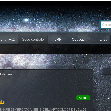
Ricerca
Cerca nel 
avanzata…
i attività
Sede centrale
URP
Outreach
Intranet
i di gara
Aperto
ato
INARE DI MERCATO AI SENSI DELL’ARTICOLO 77 DEL D.LGS.