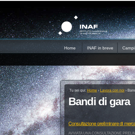
Salta
Strumenti
Sezioni
personali
ai
contenuti.
|
Salta
alla
navigazione
Home
INAF in breve
Campi d
Tu sei qui:
Home
›
Lavora con noi
›
Band
Bandi di gara
Consultazione preliminare di merc
AVVIATA UNA CONSULTAZIONE PRELIM