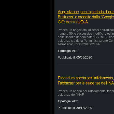
Acquisizione, per un periodo di due
Business" e prodotte dalla "Google 
CIG: 8291602E6A
Procedura negoziata, ai sensi dell'artico
numero 50, e successive modifiche ed inte
delle licenze denominate "GSuite Busines
esigenze sia della "Amministrazione Centra
Astrofisica". CIG: 8291602E6A
Tipologia
:
Altro
Pubblicato il:
05/05/2020
Procedura aperta per l'affidamento,
Fabbricati" per le esigenze dell'IN
Procedura aperta per l'affidamento, trien
esigenze dell'INAF
Tipologia
:
Altro
Pubblicato il:
30/12/2020