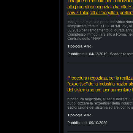
Indagine di mercato per la individu
alla procedura negoziata tramite R.
servizi integrati di reception, portie
Indagine di mercato per la individuazion
semplificata tramite R.D.O. al “MEPA”, ai
50/2016 per l’affidamento, di durata annua
Complesso Immobiliare sito a Roma, nel 
Centrale dello "INAF"
Tipologia
:
Altro
Pubblicato il:
04/12/2019
| Scadenza ter
Procedura negoziata, per la realizzaz
"expertise" della industria nazional
del sistema solare, per aumentare la
procedura negoziata, ai sensi dell'art. 63,
pubblicizzare la "expertise" della industr
esplorazione del sistema solare, con lo s
Tipologia
:
Altro
Pubblicato il:
09/10/2020