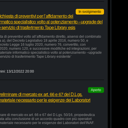
In svolgimento
chiesta di preventivi per l’affidamento del
formatico specialistico volto al potenziamento –upgrade del
servizio di trasferimento Tape Library esis
a di preventivi volto all’affidamento diretto, aisensi del combinato
ra a), del Decreto Legislativo 18 aprile 2016, numero 50, e
 Decreto Legge 16 luglio 2020, numero 76, convertito, con
 2020, numero 120, e successive modifiche ed integrazioni, per
 materiale informatico specialistico volto al potenziamento –upgrade
ervizio di trasferimento Tape Library esistente’
ini:
13/12/2022 20:00
Aperto
eliminare di mercato ex art. 66 e 67 del D.Lgs.
 materiale necessario per le esigenze dei Laboratori
nare di mercato ex art. 66 e 67 del D.Lgs. 50/16, propedeutica
zata alla conclusione di un accordo quadro con più operatori
 materiale necessario per le esigenze dei Laboratori dell'INAF.