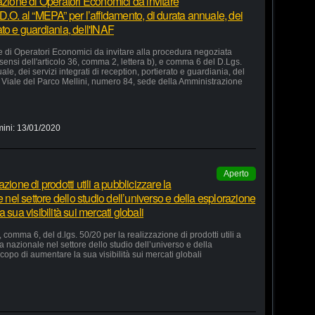
azione di Operatori Economici da invitare
D.O. al “MEPA” per l’affidamento, di durata annuale, dei
rato e guardiania, dell'INAF
e di Operatori Economici da invitare alla procedura negoziata
 sensi dell'articolo 36, comma 2, lettera b), e comma 6 del D.Lgs.
le, dei servizi integrati di reception, portierato e guardiania, del
Viale del Parco Mellini, numero 84, sede della Amministrazione
mini:
13/01/2020
Aperto
ione di prodotti utili a pubblicizzare la
e nel settore dello studio dell’universo e della esplorazione
 sua visibilità sui mercati globali
 comma 6, del d.lgs. 50/20 per la realizzazione di prodotti utili a
ia nazionale nel settore dello studio dell’universo e della
copo di aumentare la sua visibilità sui mercati globali