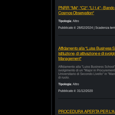
PNRR "M4", "C2", "LI 1.4" - Bando
Cosmos Observation"
Tipologia
:
Altro
Pubblicato il:
28/02/2024
| Scadenza ter
Affidamento alla "Luiss Business Sc
istituzione, di attivazione e di svo
Management"
Affidamento alla "Luiss Business School" d
svolgimento di un "Major in Procurement
Universitario di Secondo Livello" in "Man
di ruolo.
Tipologia
:
Altro
Pubblicato il:
31/12/2020
PROCEDURA APERTA PER L'APP