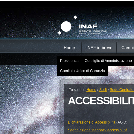
Salta
Strumenti
Sezioni
personali
ai
contenuti.
|
Salta
alla
navigazione
Home
INAF in breve
Campi d
Presidenza
Consiglio di Amministrazione
Comitato Unico di Garanzia
Tu sei qui:
Home
›
Sedi
›
Sede Centrale
ACCESSIBILI
Dichiarazione di Accessibilità
(AGID)
Segnalazione feedback accessibilità