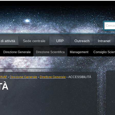
Ricerca
Cerca nel 
avanzata…
i attività
Sede centrale
URP
Outreach
Intranet
Direzione Generale
Direzione Scientifica
Management
Consiglio Scien
 INAF
›
Direzione Generale
›
Direttore Generale
›
ACCESSIBILITÀ
TÀ