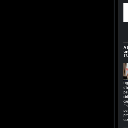
A 
un
17
Og
d’i
per
str
ca
En
per
pr
os