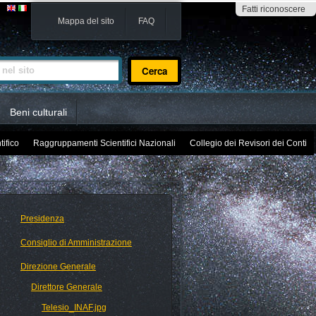
Fatti riconoscere
Mappa del sito
FAQ
sito
Beni culturali
tifico
Raggruppamenti Scientifici Nazionali
Collegio dei Revisori dei Conti
Presidenza
Consiglio di Amministrazione
Direzione Generale
Direttore Generale
Telesio_INAF.jpg