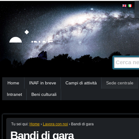
Salta
Strumenti
personali
ai
contenuti.
|
Salta
alla
Cerca nel s
Ricerca
navigazione
avanzata…
Sezioni
Home
INAF in breve
Campi di attività
Sede centrale
Intranet
Beni culturali
Tu sei qui:
Home
›
Lavora con noi
›
Bandi di gara
Bandi di gara